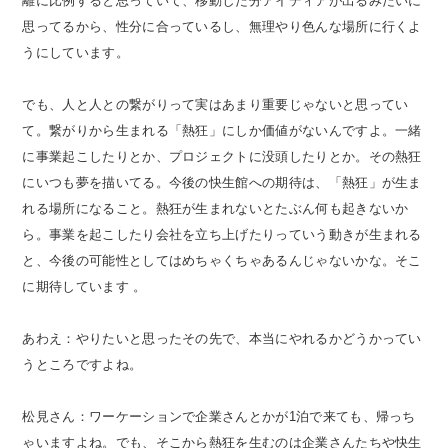
離に比例すると思っていて、移動した分アイディアが出るみたいに
思ってるから、性分に合っているし、無理やり色んな場所に行くよ
うにしています。
でも、人と人との繋がりって実はあまり重要じゃないと思ってい
て。繋がりから生まれる「熱狂」にしか価値がないんですよ。一緒
に事業起こしたりとか、プロジェクトに没頭したりとか。その熱狂
にいつも夢を描いてる。今後の快生館への期待は、「熱狂」が生ま
れる場所になること。熱狂が生まれないとたぶん何も起きないか
ら。事業を起こしたり会社を立ち上げたりっていう動きが生まれる
と、今後の可能性としてはめちゃくちゃあるんじゃないかな。そこ
に期待しています 。
あわえ：やりたいと思ったその先で、本当にやれるかどうかってい
うところですよね。
松見さん：ワーケーションで企業さんとかが1泊で来ても、帰っち
ゃいますよね。でも、そこから熱狂を生むのは企業さんたちや快生