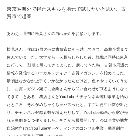
東京や海外で得たスキルを地元で試したいと思い、古
賀市で起業
あわえ：最初に松見さんの自己紹介をお願いします。
松見さん：僕は17歳の時に古賀市に引っ越してきて、高校卒業まで
住んでいました。大学から一人暮らしをした後、就職と同時に東京
に行って、31歳で帰ってきてました。戻ってきた時、古賀市周辺の
情報を発信するローカルメディア「古賀マガジン」を始めました。
最初はなかなか上手くいかなかったんだけど、色々やっていくうち
に、古賀マガジン宛てに企業さんから問い合わせが来るようになっ
てきて、とある工務店さんとYouTubeのチャンネル運用事業を始め
たところ、それがめちゃくちゃバズったと。すごい再生回数が出た
り、チャンネル登録者数が増えたりして、YouTube動画から家が売
れる事例を１つ作りました。そこから横展開して、今は企業や地方
自治体向けにYouTubeマーケティングのコンサル事業・動画制作・