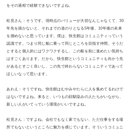
をその過程で経験できないですよね。
松見さん：そうです。現時点のバリューが大切なんじゃなくて、30
年先を描かないと、それまでの道のりとなる5年後、10年後の未来
を掴めないと思っています。僕は、快生館はコミュニティっていう
認識です。つまり同じ船に乗って同じところを目指す仲間。そうだ
とすると個人的にはワクワクするし、この船を前に進めたい気持ち
はすごくあります。だから、快生館というコミュニティも向かう先
があるとすごく良いし、この先で終わらないコミュニティであって
ほしいなって思います。
あわえ：そうですね。快生館はむやみやたらに人を集めてるわけで
はないですよね。来ると、いつもの顔馴染みの人たちがいながら、
新しい人がいてっていう環境がいいですよね。
松見さん：ですよね。会社でもなく家でもない、ただ仕事をする場
所でもないというところに魅力を感じています。そういうコミュニ