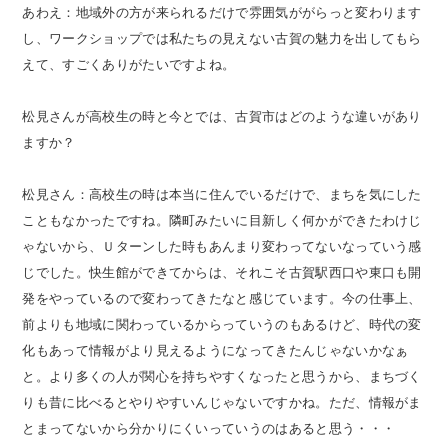
あわえ：地域外の方が来られるだけで雰囲気ががらっと変わります
し、ワークショップでは私たちの見えない古賀の魅力を出してもら
えて、すごくありがたいですよね。
松見さんが高校生の時と今とでは、古賀市はどのような違いがあり
ますか？
松見さん：高校生の時は本当に住んでいるだけで、まちを気にした
こともなかったですね。隣町みたいに目新しく何かができたわけじ
ゃないから、Ｕターンした時もあんまり変わってないなっていう感
じでした。快生館ができてからは、それこそ古賀駅西口や東口も開
発をやっているので変わってきたなと感じています。今の仕事上、
前よりも地域に関わっているからっていうのもあるけど、時代の変
化もあって情報がより見えるようになってきたんじゃないかなぁ
と。より多くの人が関心を持ちやすくなったと思うから、まちづく
りも昔に比べるとやりやすいんじゃないですかね。ただ、情報がま
とまってないから分かりにくいっていうのはあると思う・・・