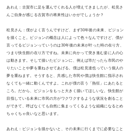
あわえ：古賀市に足を運んでくれる人が増えてきましたが、松見さ
んご自身が感じる古賀市の将来性はいかがでしょうか？
松見さん：僕がよく言うんですけど、まず30年後の未来、ビジョン
を描くこと。ビジョンの概念は人によって色々なんですけど、僕が
言ってるビジョンっていうのは30年後の未来が叶った時の在り方、
つまり快生館の在り方ですね。未来に向かって突き進む姿に人の心
は動きます。そして描いたビジョンに、例えば市だったら市民のや
りたいことや夢を重ねさせてあげる。僕は松見達也っていう個人の
夢を重ねます。そうすると、共感した市民や僕は快生館に指示され
なくても一緒に動くんですよ。これが僕の言う「熱狂」にあたると
ころ。だから、ビジョンをもっと大きく描いてほしいな。快生館が
目指している未来に市民の方がワクワクするような状況を創ること
ができて、呼ばなくても自然に集まってくるような組織になるとめ
ちゃくちゃ良いなと思います。
あわえ：ビジョンを描かないと、その未来に行くまでに必要なこと