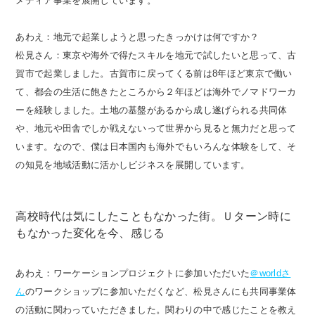
メディア事業を展開しています。
あわえ：地元で起業しようと思ったきっかけは何ですか？
松見さん：東京や海外で得たスキルを地元で試したいと思って、古
賀市で起業しました。古賀市に戻ってくる前は8年ほど東京で働い
て、都会の生活に飽きたところから２年ほどは海外でノマドワーカ
ーを経験しました。土地の基盤があるから成し遂げられる共同体
や、地元や田舎でしか戦えないって世界から見ると無力だと思って
います。なので、僕は日本国内も海外でもいろんな体験をして、そ
の知見を地域活動に活かしビジネスを展開しています。
高校時代は気にしたこともなかった街。Ｕターン時に
もなかった変化を今、感じる
あわえ：ワーケーションプロジェクトに参加いただいた
＠worldさ
ん
のワークショップに参加いただくなど、松見さんにも共同事業体
の活動に関わっていただきました。関わりの中で感じたことを教え